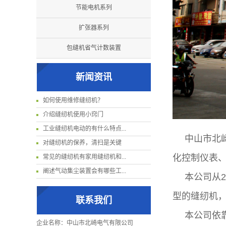
节能电机系列
扩张器系列
包缝机省气计数装置
新闻资讯
如何使用维修缝纫机？
介绍缝纫机使用小窍门
工业缝纫机电动的有什么特点...
中山市北
对缝纫机的保养，清扫是关键
化控制仪表
常见的缝纫机有家用缝纫机和...
阐述气动集尘装置会有哪些工...
本公司从
型的缝纫机
联系我们
本公司依
企业名称：中山市北崎电气有限公司