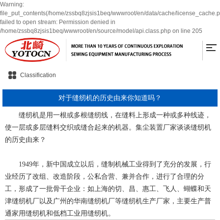
Warning:
file_put_contents(/home/zssbq8zjsis1beq/wwwroot/en/data/cache/license_cache.p
failed to open stream: Permission denied in
/home/zssbq8zjsis1beq/wwwroot/en/source/model/api.class.php on line 205
Classification
对于缝纫机的历史由来你知道吗？
缝纫机是用一根或多根缝纫线，在缝料上形成一种或多种线迹，
使一层或多层缝料交织或缝合起来的机器。集尘装置厂家谈谈缝纫机
的历史由来？
1949年，新中国成立以后，缝制机械工业得到了充分的发展，行
业经历了改组、改造阶段，公私合营、兼并合作，进行了合理的分
工，形成了一批骨干企业：如上海的切、昌、惠工、飞人、蝴蝶和天
津缝纫机厂以及广州的华南缝纫机厂等缝纫机生产厂家，主要生产普
通家用缝纫机和低档工业用缝纫机。